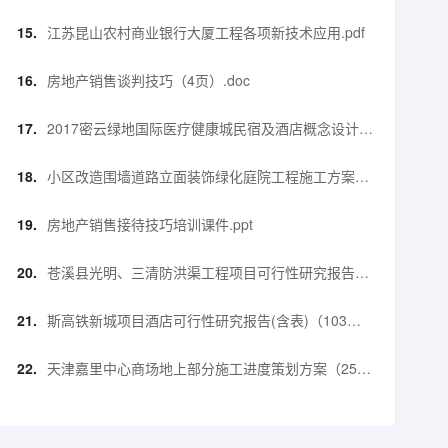
江苏昆山农村商业银行大厦工程各项新技术应用.pdf
房地产销售谈判技巧（4页）.doc
2017密云绿地国际医疗健康城民宿及酒店概念设计方
案.pdf
小区改造围墙道路立面装饰绿化庭院工程施工方案
（181页）.docx
房地产销售接待技巧培训课件.ppt
苍溪县光明、三清防洪渠工程项目可行性研究报告
（56页）.doc
斯高铁新城项目酒店可行性研究报告(含表)（103
页）.pdf
天津嘉里中心商场地上部分施工进度策划方案（25
页）.pptx