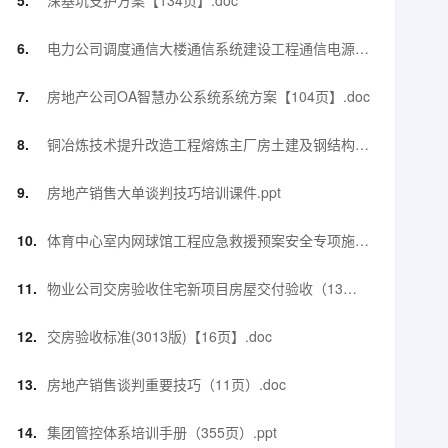
深基坑支护方案【134页】.doc
电力公司调度通信大楼通信系统建设工程通信电源施
工措施及方案【52页】.docx
房地产公司OA智慧办公系统系统方案【104页】.doc
铜冶炼技术提升改造工程熔炼主厂房土建及钢结构工
程钢结构施工方案【90页】.doc
房地产销售大单谈判技巧培训课件.ppt
体育中心室内网球馆工程应急救援预案安全专项施工
方案（60页）.doc
物业公司交房验收住宅新项目房屋交付验收（13
页）.doc
交房验收标准(3013版)【16页】.doc
房地产销售谈判重要技巧（11页）.doc
集团管控体系培训手册（355页）.ppt