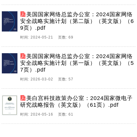
美国国家网络总监办公室：2024国家网络
安全战略实施计划（第二版）（英文版）（6
9页）.pdf
时间: 2024-05-21 页数: 69
美国国家网络总监办公室：2024国家网络
安全战略实施计划（第一版）（英文版）（5
7页）.pdf
时间: 2026-03-02 页数: 57
美白宫科技政策办公室：2024国家微电子
研究战略报告（英文版）（61页）.pdf
时间: 2024-05-16 页数: 61