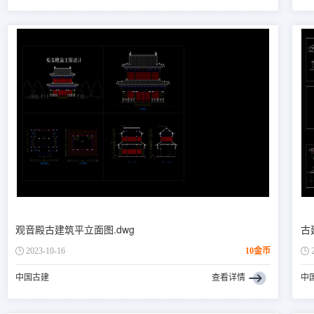
观音殿古建筑平立面图.dwg
古
2023-10-16
10金币
中国古建
查看详情
中