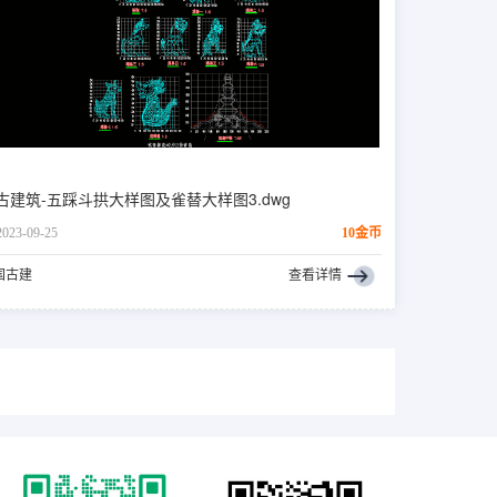
古建筑-五踩斗拱大样图及雀替大样图3.dwg
2023-09-25
10金币
国古建
查看详情