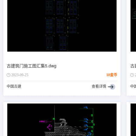
古建筑门施工图汇集5.dwg
古
2023-09-25
10金币
中国古建
查看详情
中