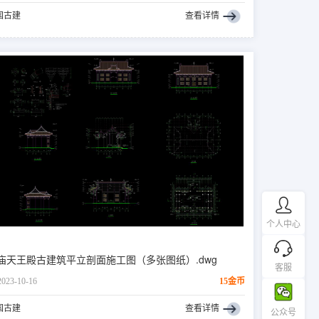
国古建
查看详情
个人中心
庙天王殿古建筑平立剖面施工图（多张图纸）.dwg
客服
2023-10-16
15金币
国古建
查看详情
公众号