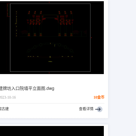
建牌坊入口院墙平立面图.dwg
2023-10-16
10金币
国古建
查看详情