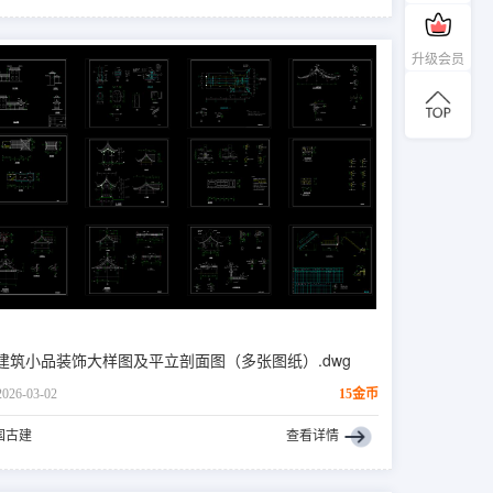
升级会员
建筑小品装饰大样图及平立剖面图（多张图纸）.dwg
2026-03-02
15金币
国古建
查看详情