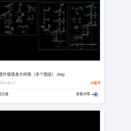
建外墙墙身大样图（多个图纸）.dwg
2023-09-27
20金币
国古建
查看详情