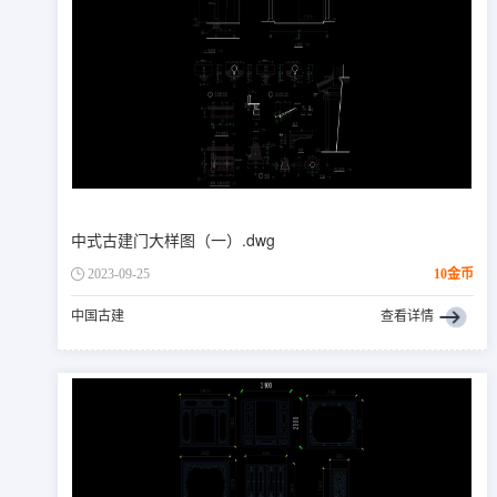
中式古建门大样图（一）.dwg
2023-09-25
10金币
中国古建
查看详情