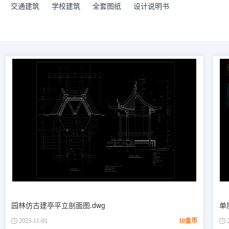
交通建筑
学校建筑
全套图纸
设计说明书
园林仿古建亭平立剖面图.dwg
单
2023-11-01
10金币