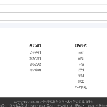
关于我们
网站导航
关于我们
首页
联系我们
最新
侵权处理
专题
网站申明
规划
策划
施工
CAD图纸
copyright@ 2008-2013
长沙景略智创信息技术有限公司版权所有
0号 |
工信部备案号:湘ICP备17000430号-5
| ICP经营许可证：湘B2-20190120 | 出