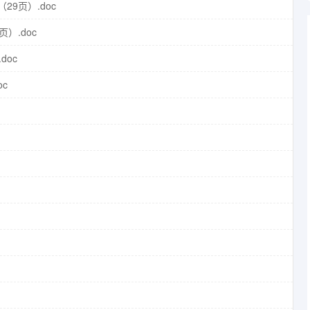
9页）.doc
）.doc
oc
c