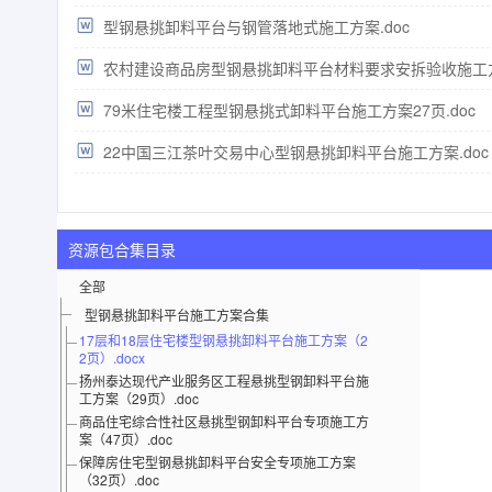
型钢悬挑卸料平台与钢管落地式施工方案.doc
农村建设商品房型钢悬挑卸料平台材料要求安拆验收施工方案
79米住宅楼工程型钢悬挑式卸料平台施工方案27页.doc
22中国三江茶叶交易中心型钢悬挑卸料平台施工方案.doc
资源包合集目录
全部
型钢悬挑卸料平台施工方案合集
17层和18层住宅楼型钢悬挑卸料平台施工方案（2
2页）.docx
扬州泰达现代产业服务区工程悬挑型钢卸料平台施
工方案（29页）.doc
商品住宅综合性社区悬挑型钢卸料平台专项施工方
案（47页）.doc
保障房住宅型钢悬挑卸料平台安全专项施工方案
（32页）.doc