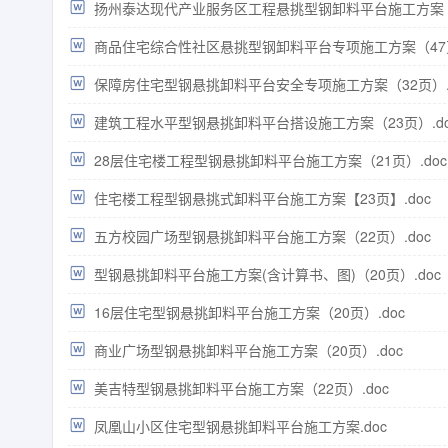
扬州泰达现代产业服务区工程悬挑型钢卸料平台施工方案（2
商品住宅综合性社区悬挑型钢卸料平台专项施工方案（47页
保障房住宅型钢悬挑卸料平台安全专项施工方案（32页）.d
建筑工程水平型钢悬挑卸料平台搭设施工方案（23页）.do
28层住宅楼工程型钢悬挑卸料平台施工方案（21页）.doc
住宅楼工程型钢悬挑式卸料平台施工方案【23页】.doc
五方校园广场型钢悬挑卸料平台施工方案（22页）.doc
型钢悬挑卸料平台施工方案(含计算书、图)（20页）.doc
16层住宅型钢悬挑卸料平台施工方案（20页）.doc
商业广场型钢悬挑卸料平台施工方案（20页）.doc
美吉特型钢悬挑卸料平台施工方案（22页）.doc
凤凰山小区住宅型钢悬挑卸料平台施工方案.doc