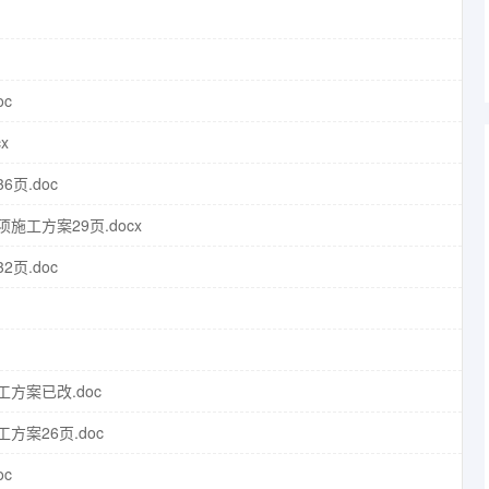
c
x
页.doc
工方案29页.docx
页.doc
方案已改.doc
案26页.doc
c