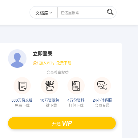
文档库
立即登录
加入VIP，免费下载
会员尊享权益
500万份文档
10万资源包
4万份资料
24小时客服
免费下载
一键下载
打包下载
会员专属
开通