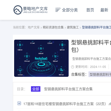
全部分类
首页
最新
当前位置：
地产文库
>
精彩资源包合集
>
建筑施工
>
型钢悬挑卸料平台施工
型钢悬挑卸料平
包）
型钢悬挑卸料平台施工方案合
更新时间：2024-11-05
合集标签：
型钢悬挑卸料
目录：
全部
型钢悬挑卸料平台施工方案合集
17层和18层住宅楼型钢悬挑卸料平台施工方案（22页）.do