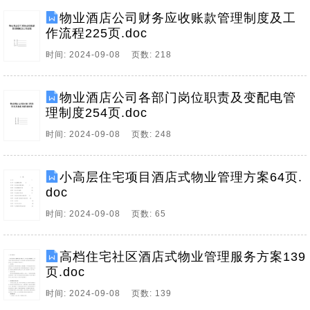
物业酒店公司财务应收账款管理制度及工
作流程225页.doc
时间: 2024-09-08 页数: 218
物业酒店公司各部门岗位职责及变配电管
理制度254页.doc
时间: 2024-09-08 页数: 248
小高层住宅项目酒店式物业管理方案64页.
doc
时间: 2024-09-08 页数: 65
高档住宅社区酒店式物业管理服务方案139
页.doc
时间: 2024-09-08 页数: 139