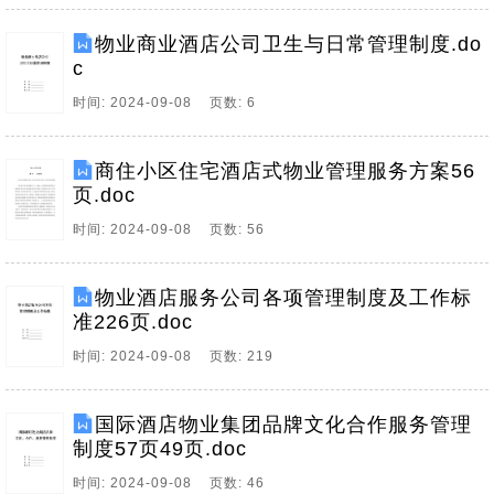
物业商业酒店公司卫生与日常管理制度.do
c
时间: 2024-09-08 页数: 6
商住小区住宅酒店式物业管理服务方案56
页.doc
时间: 2024-09-08 页数: 56
物业酒店服务公司各项管理制度及工作标
准226页.doc
时间: 2024-09-08 页数: 219
国际酒店物业集团品牌文化合作服务管理
制度57页49页.doc
时间: 2024-09-08 页数: 46