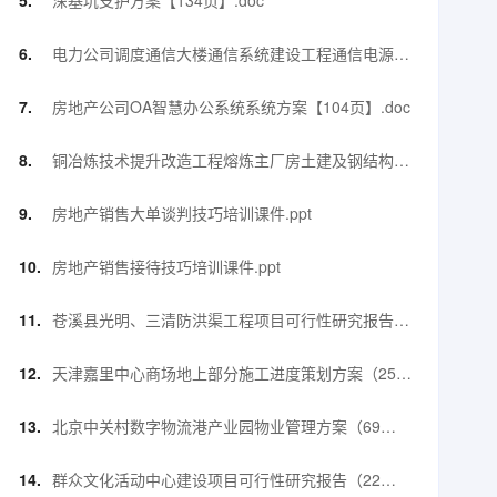
深基坑支护方案【134页】.doc
电力公司调度通信大楼通信系统建设工程通信电源施
工措施及方案【52页】.docx
房地产公司OA智慧办公系统系统方案【104页】.doc
铜冶炼技术提升改造工程熔炼主厂房土建及钢结构工
程钢结构施工方案【90页】.doc
房地产销售大单谈判技巧培训课件.ppt
房地产销售接待技巧培训课件.ppt
苍溪县光明、三清防洪渠工程项目可行性研究报告
（56页）.doc
天津嘉里中心商场地上部分施工进度策划方案（25
页）.pptx
北京中关村数字物流港产业园物业管理方案（69
页）.pdf
群众文化活动中心建设项目可行性研究报告（22