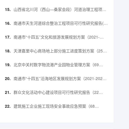
山西省北川河（西山—桑家会段）河道治理工程项目
可行性研究报告（72页）.doc
南通市天生河道综合整治工程项目可行性研究报告(含
表)（102页）.doc
南通市“十四五”文化和旅游发展规划方案（2021-
2025年）（43页）.pdf
天津嘉里中心商场地上部分施工进度策划方案（25
页）.pptx
北京中关村数字物流港产业园物业管理方案（69
页）.pdf
南通市“十四五”沿海地区发展规划方案（2021-2025
年）（41页）.pdf
群众文化活动中心建设项目可行性研究报告（22
页）.doc
建筑施工企业施工现场安全事故应急预案（68
页）.doc