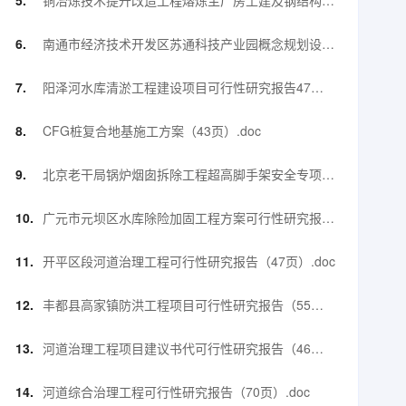
铜冶炼技术提升改造工程熔炼主厂房土建及钢结构工
程钢结构施工方案【90页】.doc
南通市经济技术开发区苏通科技产业园概念规划设计
方案项目建议书（55页）.pdf
阳泽河水库清淤工程建设项目可行性研究报告47
页.doc
CFG桩复合地基施工方案（43页）.doc
北京老干局锅炉烟囱拆除工程超高脚手架安全专项施
工方案(31页).doc
广元市元坝区水库除险加固工程方案可行性研究报告
（67页）.doc
开平区段河道治理工程可行性研究报告（47页）.doc
丰都县高家镇防洪工程项目可行性研究报告（55
页）.doc
河道治理工程项目建议书代可行性研究报告（46
页）.doc
河道综合治理工程可行性研究报告（70页）.doc