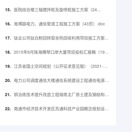
页）.ppt
医院综合楼三轴搅拌桩及旋喷桩施工方案（24
页）.doc
迤博路电力、通信管道工程施工方案（43页）.doc
钛业公司钛白粉回转窑余热回收利用项目施工方案
（25页）.doc
2015年8月珠海横琴口岸大厦项目投标汇报稿（190
页）.pdf
江苏省国土空间规划（公开征求意见版）（2021-
2035年）.pdf
电力公司调度通信大楼通信系统建设工程通信电源施
工措施及方案【52页】.docx
铜冶炼技术提升改造工程熔炼主厂房土建及钢结构工
程钢结构施工方案【90页】.doc
南通市经济技术开发区苏通科技产业园概念规划设计
方案项目建议书（55页）.pdf