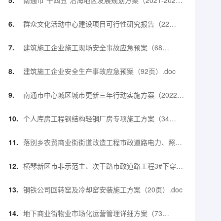
南通市“十四五”沿海地区发展规划方案（2021-2025
年）（41页）.pdf
群众文化活动中心建设项目可行性研究报告（22
页）.doc
建筑施工企业施工现场安全事故应急预案（68
页）.doc
建筑施工企业安全生产事故应急预案（92页）.doc
南通市中心城区城市更新三年行动实施方案（2022-
2024年）（43页）.pdf
个人库房工程钢结构轻钢厂房专项施工方案（34
页）.pdf
落别乡农贸商业街街道改造工程市政道路电力、照
明、通信管道工程施工方案.doc
横琴新区市非示范主、次干路市政道路工程3#下穿地
道-高支模专项施工方案（42页）.doc
钢铁公司回转窑及冷却窑安装施工方案（20页）.doc
地下商业街物业市场化运营管理详细方案（73