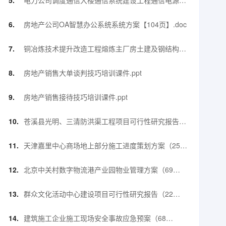
电力公司调度通信大楼通信系统建设工程通信电源施
工措施及方案【52页】.docx
房地产公司OA智慧办公系统系统方案【104页】.doc
铜冶炼技术提升改造工程熔炼主厂房土建及钢结构工
程钢结构施工方案【90页】.doc
房地产销售大单谈判技巧培训课件.ppt
房地产销售接待技巧培训课件.ppt
苍溪县光明、三清防洪渠工程项目可行性研究报告
（56页）.doc
天津嘉里中心商场地上部分施工进度策划方案（25
页）.pptx
北京中关村数字物流港产业园物业管理方案（69
页）.pdf
群众文化活动中心建设项目可行性研究报告（22
页）.doc
建筑施工企业施工现场安全事故应急预案（68