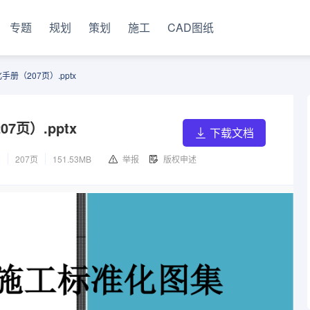
专题
规划
策划
施工
CAD图纸
（207页）.pptx
页）.pptx
下载文档
2
207页
151.53MB
举报
版权申述