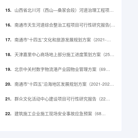
山西省北川河（西山—桑家会段）河道治理工程项目
可行性研究报告（72页）.doc
南通市天生河道综合整治工程项目可行性研究报告(含
表)（102页）.doc
南通市“十四五”文化和旅游发展规划方案（2021-
2025年）（43页）.pdf
天津嘉里中心商场地上部分施工进度策划方案（25
页）.pptx
北京中关村数字物流港产业园物业管理方案（69
页）.pdf
南通市“十四五”沿海地区发展规划方案（2021-2025
年）（41页）.pdf
群众文化活动中心建设项目可行性研究报告（22
页）.doc
建筑施工企业施工现场安全事故应急预案（68
页）.doc