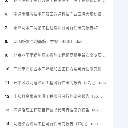
铜冶炼技术提升改造工程熔炼主厂房土建及钢结构工
程钢结构施工方案【90页】.doc
南通市经济技术开发区苏通科技产业园概念规划设计
方案项目建议书（55页）.pdf
阳泽河水库清淤工程建设项目可行性研究报告47
页.doc
CFG桩复合地基施工方案（43页）.doc
北京老干局锅炉烟囱拆除工程超高脚手架安全专项施
工方案(31页).doc
广元市元坝区水库除险加固工程方案可行性研究报告
（67页）.doc
开平区段河道治理工程可行性研究报告（47页）.doc
丰都县高家镇防洪工程项目可行性研究报告（55
页）.doc
河道治理工程项目建议书代可行性研究报告（46
页）.doc
河道综合治理工程可行性研究报告（70页）.doc