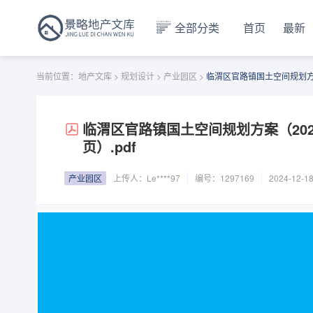
全部分类
首页
最新
当前位置：
地产文库
>
规划设计
>
产业园区
>
临渭区官路镇国土空间规划方案（
临渭区官路镇国土空间规划方案（2021
页）.pdf
产业园区
上传人：
Le****97
编号：1297169
2024-12-1