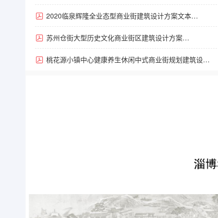
2020临泉辉隆全业态型商业街建筑设计方案文本
（70页）.pdf
苏州仓街大型历史文化商业街区建筑设计方案
（257页）.pdf
桃花源小镇中心健康养生休闲中式商业街规划建筑设计方
（67页）.pdf