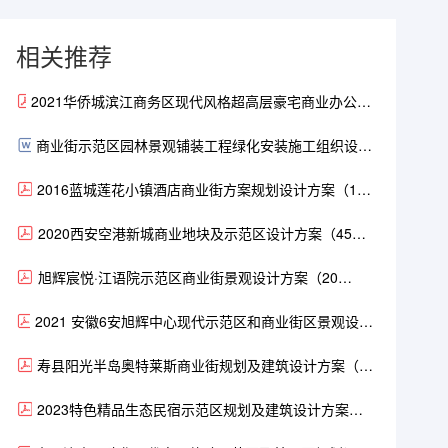
相关推荐
2021华侨城滨江商务区现代风格超高层豪宅商业办公商
业街项目总体规划及概念方案设计（227页）.pdf
商业街示范区园林景观铺装工程绿化安装施工组织设计
方案59页.doc
2016蓝城莲花小镇酒店商业街方案规划设计方案（143
页）.pdf
2020西安空港新城商业地块及示范区设计方案（45
页）.pdf
旭辉宸悦·江语院示范区商业街景观设计方案（20
页）.pdf
2021 安徽6安旭辉中心现代示范区和商业街区景观设计
方案-76页.pdf
寿县阳光半岛奥特莱斯商业街规划及建筑设计方案（63
页）.pdf
2023特色精品生态民宿示范区规划及建筑设计方案
（50页）.pdf