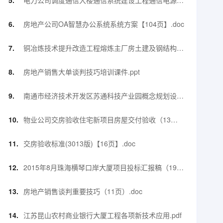
电力公司调度通信大楼通信系统建设工程通信电源施
工措施及方案【52页】.docx
房地产公司OA智慧办公系统系统方案【104页】.doc
铜冶炼技术提升改造工程熔炼主厂房土建及钢结构工
程钢结构施工方案【90页】.doc
房地产销售大单谈判技巧培训课件.ppt
南通市经济技术开发区苏通科技产业园概念规划设计
方案项目建议书（55页）.pdf
物业公司交房验收住宅新项目房屋交付验收（13
页）.doc
交房验收标准(3013版)【16页】.doc
2015年8月珠海横琴口岸大厦项目投标汇报稿（190
页）.pdf
房地产销售谈判重要技巧（11页）.doc
江苏昆山农村商业银行大厦工程各项新技术应用.pdf