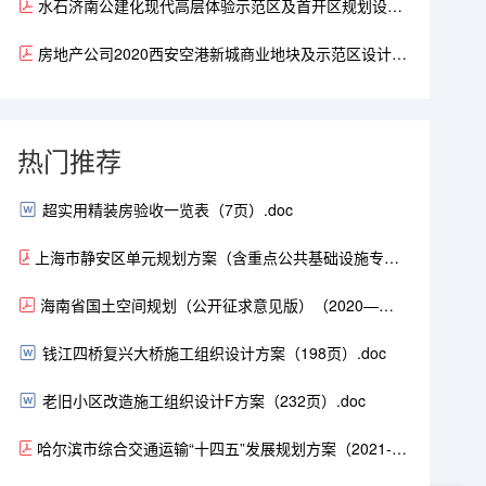
水石济南公建化现代高层体验示范区及首开区规划设计
方案（164页）.pdf
房地产公司2020西安空港新城商业地块及示范区设计方
案（45页）.pdf
热门推荐
超实用精装房验收一览表（7页）.doc
上海市静安区单元规划方案（含重点公共基础设施专项
规划）（2021-2035年）（104页）.pdf
海南省国土空间规划（公开征求意见版）（2020—
2035）.pdf
钱江四桥复兴大桥施工组织设计方案（198页）.doc
老旧小区改造施工组织设计F方案（232页）.doc
哈尔滨市综合交通运输“十四五”发展规划方案（2021-
2025年）（168页）.pdf