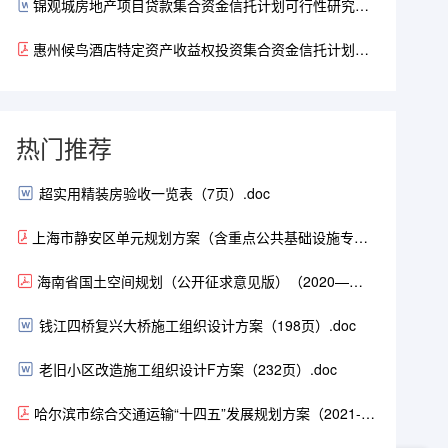
锦观城房地产项目贷款集合资金信托计划可行性研究报
告（含投资估算表）(54页).doc
惠州候鸟酒店特定资产收益权投资集合资金信托计划可
行性研究报告2012（52页）.pdf
热门推荐
超实用精装房验收一览表（7页）.doc
上海市静安区单元规划方案（含重点公共基础设施专项
规划）（2021-2035年）（104页）.pdf
海南省国土空间规划（公开征求意见版）（2020—
2035）.pdf
钱江四桥复兴大桥施工组织设计方案（198页）.doc
老旧小区改造施工组织设计F方案（232页）.doc
哈尔滨市综合交通运输“十四五”发展规划方案（2021-
2025年）（168页）.pdf