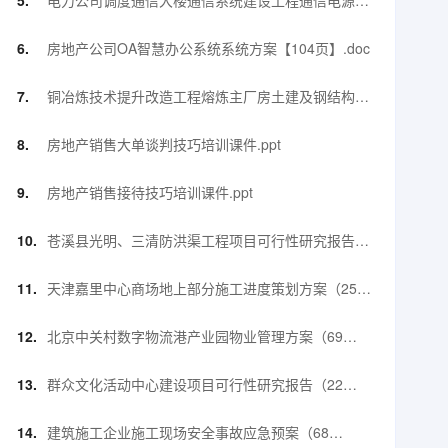
电力公司调度通信大楼通信系统建设工程通信电源施
工措施及方案【52页】.docx
房地产公司OA智慧办公系统系统方案【104页】.doc
铜冶炼技术提升改造工程熔炼主厂房土建及钢结构工
程钢结构施工方案【90页】.doc
房地产销售大单谈判技巧培训课件.ppt
房地产销售接待技巧培训课件.ppt
苍溪县光明、三清防洪渠工程项目可行性研究报告
（56页）.doc
天津嘉里中心商场地上部分施工进度策划方案（25
页）.pptx
北京中关村数字物流港产业园物业管理方案（69
页）.pdf
群众文化活动中心建设项目可行性研究报告（22
页）.doc
建筑施工企业施工现场安全事故应急预案（68